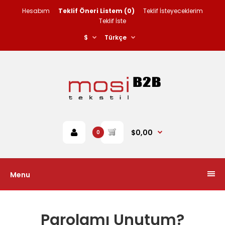
Hesabım
Teklif Öneri Listem (0)
Teklif İsteyeceklerim
Teklif İste
$
Türkçe
$0,00
0
Menu
Parolamı Unutum?